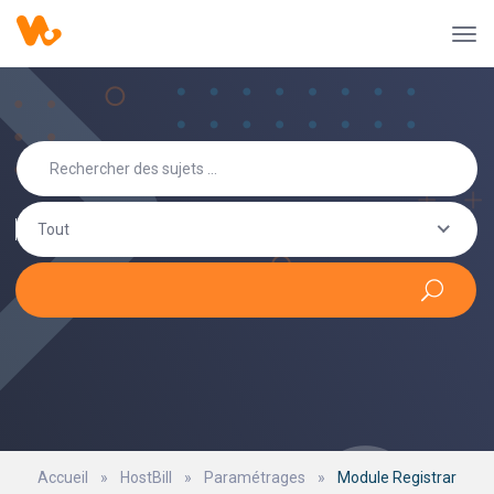
Tout
Accueil
»
HostBill
»
Paramétrages
»
Module Registrar