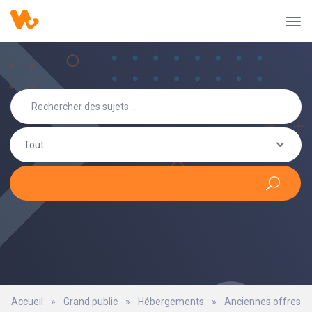
Tout
Accueil
»
Grand public
»
Hébergements
»
Anciennes offres