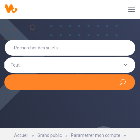
Tout
Accueil
»
Grand public
»
Paramétrer mon compte
»