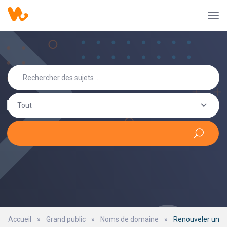
Tout
Accueil
»
Grand public
»
Noms de domaine
»
Renouveler un