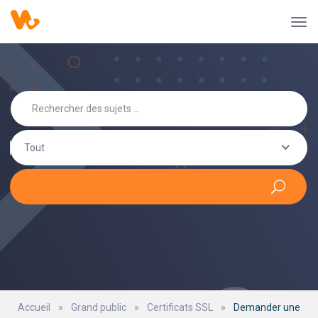
Tout
Accueil
»
Grand public
»
Certificats SSL
»
Demander une